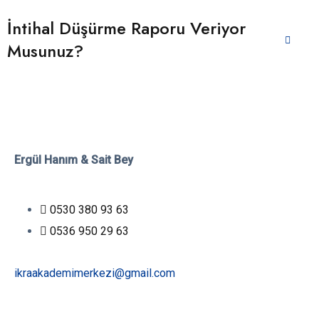
İntihal Düşürme Raporu Veriyor
Musunuz?
Ergül Hanım & Sait Bey
0530 380 93 63
0536 950 29 63
ikraakademimerkezi@gmail.com