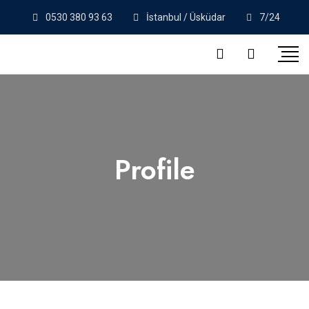
0530 380 93 63
İstanbul / Üsküdar
7/24
Profile